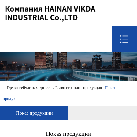
Главн страниц
О нас.
продукция
квалификация
новостии
связь
Где вы сейчас находитесь：
Главн страниц
-
продукция
-
Показ
продукции
Показ продукции
Показ продукции