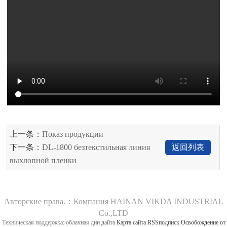
上一条：
Показ продукции
下一条：
DL-1800 безтекстильная линия
返回列表
выхлопной пленки
Авторские права.：Компания HAINAN VIKDA INDUSTRIAL
Co.,LTD
Техническая поддержка: облачная дин дайта
Карта сайта
RSSподписк
Освобождение от