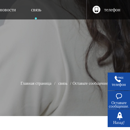
новости
связь
телефон
Главная страница
/
связь
/
Оставьте сообщение.
телефон
Оставьте
сообщение.
Назад!