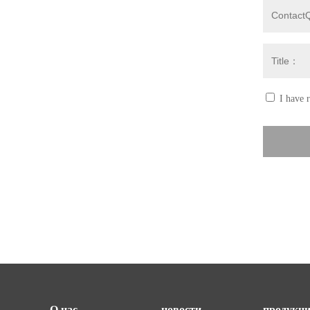
О нас.
новости
продукц