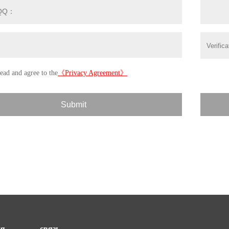
ия
связь